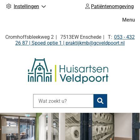
Instellingen
Patiëntenomgeving
Hoofdm
Menu
Tel:
Cromhoffsbleekweg
2
7513EW
Enschede
053 - 432
26 87 | Spoed optie 1 | praktijkmb@gcveldpoort.nl
Zoeken