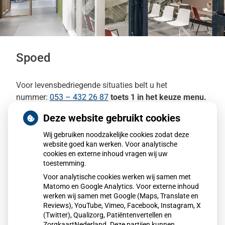
Spoed
Voor levensbedriegende situaties belt u het
nummer:
053 – 432 26 87
toets 1 in het keuze menu.
Deze website gebruikt cookies
Het is belangrijjk dat wij direct bereikbaar zijn op deze
telefoonlijn.
Wij gebruiken noodzakelijke cookies zodat deze
Gesprekken die binnen komen en niet
website goed kan werken. Voor analytische
levensbedreigend zijn moeten wij helaas onderbreken
cookies en externe inhoud vragen wij uw
toestemming.
met het verzoek een ander nummer te kiezen.
Voor analytische cookies werken wij samen met
Wij vragen hiervoor uw begrip.
Matomo en Google Analytics. Voor externe inhoud
werken wij samen met Google (Maps, Translate en
In de avond/nacht, weekend en op feestdagen:
Reviews), YouTube, Vimeo, Facebook, Instagram, X
(Twitter), Qualizorg, Patiëntenvertellen en
Kunt u voor spoedgevallen bellen met de
ZorgkaartNederland. Deze partijen kunnen