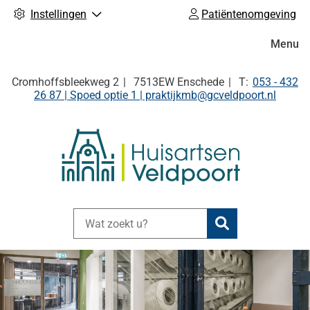
Instellingen
Patiëntenomgeving
Hoofdm
Menu
Tel:
Cromhoffsbleekweg
2
7513EW
Enschede
053 - 432
26 87 | Spoed optie 1 | praktijkmb@gcveldpoort.nl
Zoeken