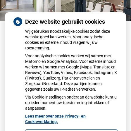
Deze website gebruikt cookies
Wij gebruiken noodzakelijke cookies zodat deze
Griepvaccinatie
website goed kan werken. Voor analytische
cookies en externe inhoud vragen wij uw
toestemming.
Vanaf 8 oktober zullen de griep uitnodigingen voor de
Voor analytische cookies werken wij samen met
gene die in aanmerking komen voor een
Matomo en Google Analytics. Voor externe inhoud
griepvaccinatie worden verstuurd. De vaccinaties
werken wij samen met Google (Maps, Translate en
zullen plaats vinden op
maandagmiddag 31 oktober
.
Reviews), YouTube, Vimeo, Facebook, Instagram, X
Volg de aanwijzingen in de brief die u van ons krijgt.
(Twitter), Qualizorg, Patiëntenvertellen en
ZorgkaartNederland. Deze partijen kunnen
https://www.thuisarts.nl/griep/ik-wil-griep-voorkomen-
gegevens zoals uw IP-adres verwerken.
griepprik
Via Cookie-instellingen onderaan de website kunt u
op ieder moment uw toestemming intrekken of
aanpassen.
Lees meer over onze Privacy- en
Cookieverklaring.