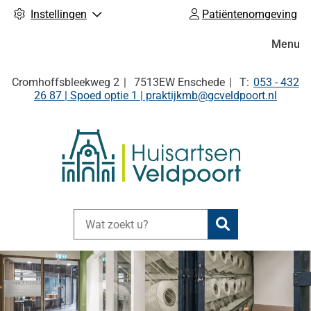
Instellingen
Patiëntenomgeving
Hoofdm
Menu
Tel:
Cromhoffsbleekweg
2
7513EW
Enschede
053 - 432
26 87 | Spoed optie 1 | praktijkmb@gcveldpoort.nl
Zoeken