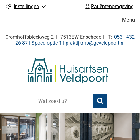
Instellingen
Patiëntenomgeving
Hoofdm
Menu
Tel:
Cromhoffsbleekweg
2
7513EW
Enschede
053 - 432
26 87 | Spoed optie 1 | praktijkmb@gcveldpoort.nl
Zoeken