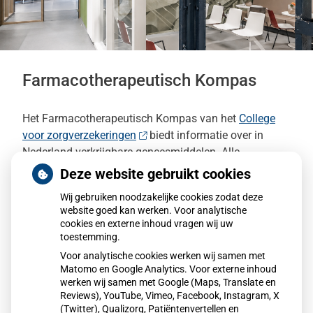
Farmacotherapeutisch Kompas
Het Farmacotherapeutisch Kompas van het
College
voor zorgverzekeringen
biedt informatie over in
Nederland verkrijgbare geneesmiddelen. Alle
geneesmiddelen zijn voorzien van duidelijke
Deze website gebruikt cookies
voorschrijf- en toepassingadviezen. De website is
Wij gebruiken noodzakelijke cookies zodat deze
primair bestemd voor artsen en apothekers en
website goed kan werken. Voor analytische
degenen die voor deze beroepen worden opgeleid.
cookies en externe inhoud vragen wij uw
toestemming.
Op deze website vindt u op verschillende manieren
Voor analytische cookies werken wij samen met
informatie. U kunt gericht zoeken op stof- of
Matomo en Google Analytics. Voor externe inhoud
merknamen van geneesmiddelen of op
werken wij samen met Google (Maps, Translate en
Reviews), YouTube, Vimeo, Facebook, Instagram, X
indicaties/diagnoses. U kunt zoeken in specifieke
(Twitter), Qualizorg, Patiëntenvertellen en